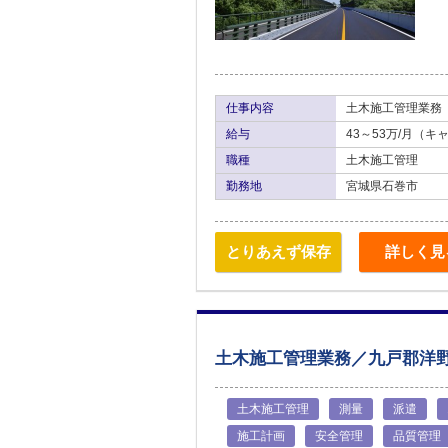
仕事内容
土木施工管理業務
給与
43～53万/月（
職種
土木施工管理
勤務地
宮城県石巻市
とりあえず保存
詳しく見
土木施工管理業務／九戸郡洋
土木施工管理
測量
派遣
施工計画
安全管理
品質管理