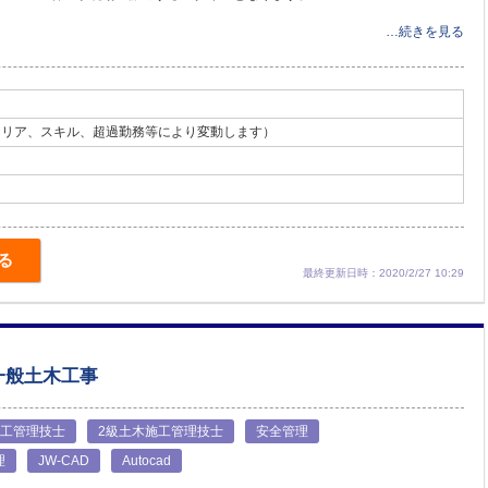
…続きを見る
キャリア、スキル、超過勤務等により変動します）
る
最終更新日時：2020/2/27 10:29
一般土木工事
施工管理技士
2級土木施工管理技士
安全管理
理
JW-CAD
Autocad