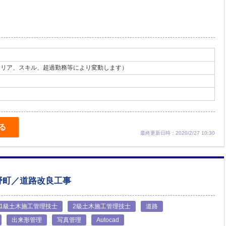
キャリア、スキル、超過勤務等により変動します）
る
最終更新日時：2020/2/27 10:30
野町／道路改良工事
1級土木施工管理技士
2級土木施工管理技士
道路
出来形管理
写真管理
Autocad