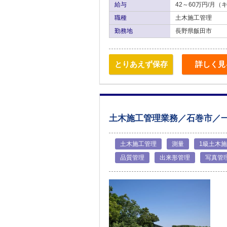
給与
42～60万円/月
職種
土木施工管理
勤務地
長野県飯田市
とりあえず保存
詳しく見
土木施工管理業務／石巻市／
土木施工管理
測量
1級土木
品質管理
出来形管理
写真管