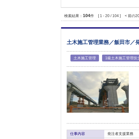
104
検索結果：
件
[ 1 - 20 / 104 ]
< 前の2
土木施工管理業務／飯田市／
土木施工管理
1級土木施工管理技
仕事内容
発注者支援業務