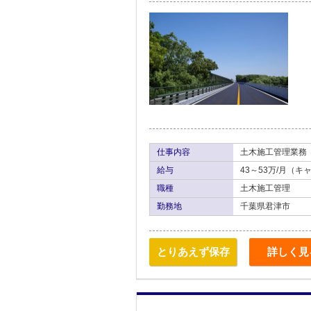
仕事内容
土木施工管理業務
給与
43～53万/月（
職種
土木施工管理
勤務地
千葉県君津市
とりあえず保存
詳しく見