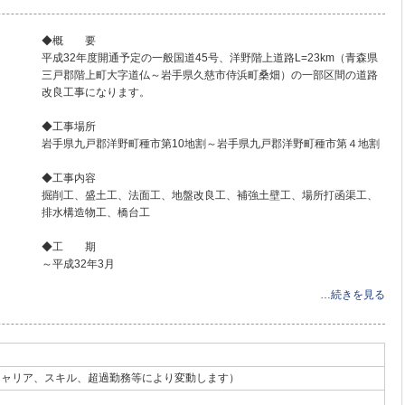
◆概 要
平成32年度開通予定の一般国道45号、洋野階上道路L=23km（青森県
三戸郡階上町大字道仏～岩手県久慈市侍浜町桑畑）の一部区間の道路
改良工事になります。
◆工事場所
岩手県九戸郡洋野町種市第10地割～岩手県九戸郡洋野町種市第４地割
◆工事内容
掘削工、盛土工、法面工、地盤改良工、補強土壁工、場所打函渠工、
排水構造物工、橋台工
◆工 期
～平成32年3月
…続きを見る
（キャリア、スキル、超過勤務等により変動します）