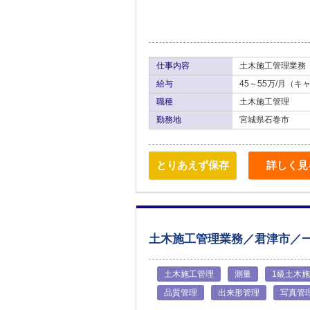
仕事内容
土木施工管理業務
給与
45～55万/月（
職種
土木施工管理
勤務地
宮城県石巻市
とりあえず保存
詳しく見
土木施工管理業務／君津市／
土木施工管理
測量
1級土木
品質管理
出来形管理
写真管