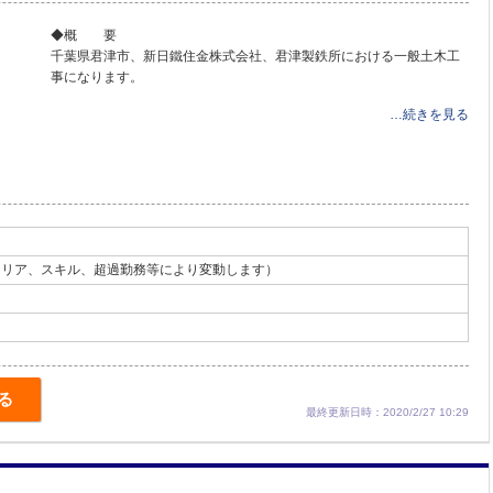
◆概 要
千葉県君津市、新日鐵住金株式会社、君津製鉄所における一般土木工
事になります。
…続きを見る
キャリア、スキル、超過勤務等により変動します）
る
最終更新日時：2020/2/27 10:29