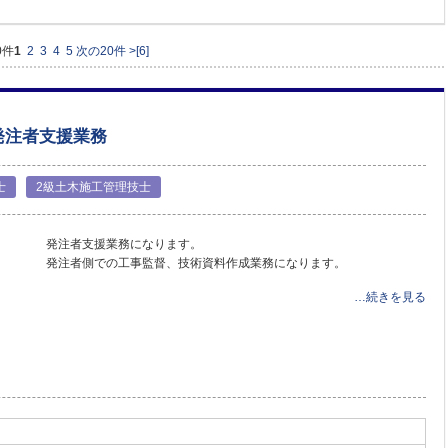
0件
1
2
3
4
5
次の20件 >
[6]
発注者支援業務
士
2級土木施工管理技士
発注者支援業務になります。
発注者側での工事監督、技術資料作成業務になります。
…続きを見る