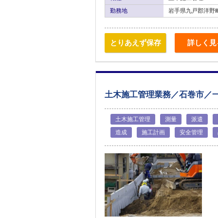
勤務地
岩手県九戸郡洋野
とりあえず保存
詳しく見
土木施工管理業務／石巻市／
土木施工管理
測量
派遣
造成
施工計画
安全管理