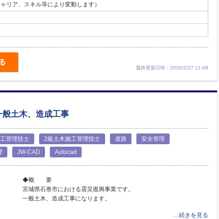
（キャリア、スキル等により変動します）
る
最終更新日時：2020/2/27 11:09
一般土木、造成工事
施工管理技士
2級土木施工管理技士
道路
安全管理
理
JW-CAD
Autocad
◆概 要
宮城県石巻市における震災復興事業です。
一般土木、造成工事になります。
…続きを見る