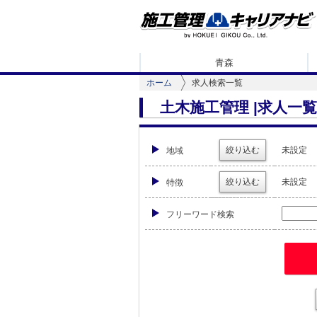
青森
ホーム
求人検索一覧
土木施工管理 |求人一
絞り込む
未設定
地域
絞り込む
未設定
特徴
フリーワード検索