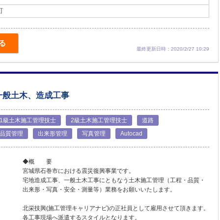
町
る
最終更新日時：2020/2/27 10:29
一般土木、造成工事
1級土木施工管理技士
2級土木施工管理技士
道路
品質管理
出来形管理
写真管理
Autocad
◆概 要
宮城県石巻市における震災復興事業です。
宅地造成工事、一般土木工事にともなう土木施工管理（工程・品質・
出来形・写真・安全・測量等）業務をお願いいたします。
北栄技興(施工管理キャリアナビ)の正社員として雇用させて頂きます。
各工事現場へ派遣するスタイルとなります。