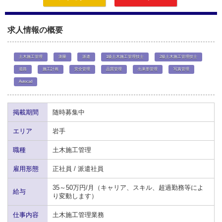
求人情報の概要
土木施工管理
測量
派遣
1級土木施工管理技士
2級土木施工管理技士
道路
施工計画
安全管理
品質管理
出来形管理
写真管理
Autocad
掲載期間
随時募集中
エリア
岩手
職種
土木施工管理
雇用形態
正社員 / 派遣社員
35～50万円/月（キャリア、スキル、超過勤務等によ
給与
り変動します）
仕事内容
土木施工管理業務