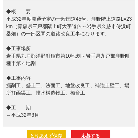
◆概 要
平成32年度開通予定の一般国道45号、洋野階上道路L=23
km（青森県三戸郡階上町大字道仏～岩手県久慈市侍浜町
桑畑）の一部区間の道路改良工事になります。
◆工事場所
岩手県九戸郡洋野町種市第10地割～岩手県九戸郡洋野町
種市第４地割
◆工事内容
掘削工、盛土工、法面工、地盤改良工、補強土壁工、場
所打函渠工、排水構造物工、橋台工
◆工 期
～平成32年3月
とりあえず保存
応募する