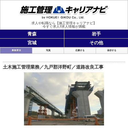
施工管理
求人や転職なら【施工管理キャリアナビ】
今すぐ求人!!求人情報が満載
青森
岩手
宮城
その他
募集要項
写真
応募する
保存する
土木施工管理業務／九戸郡洋野町／道路改良工事