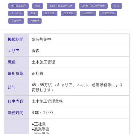
土木施工管理
派遣
1級土木施工管理技士
2級土木施工管理技士
道路
トンネル
造成
施工計画
安全管理
品質管理
出来形管理
写真管理
Autocad
掲載期間
随時募集中
エリア
青森
職種
土木施工管理
雇用形態
正社員
45～55万/月（キャリア、スキル、超過勤務等により
給与
変動します）
仕事内容
土木施工管理業務
勤務時間
8:00～17:00
●正社員
●残業手当