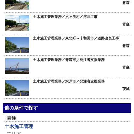
青森
土木施工管理業務／六ヶ所村／河川工事
青森
土木施工管理業務／東北町～十和田市／道路改良工事
青森
土木施工管理業務／青森市／発注者支援業務
青森
土木施工管理業務／水戸市／発注者支援業務
茨城
他の条件で探す
職種
土木施工管理
エリア