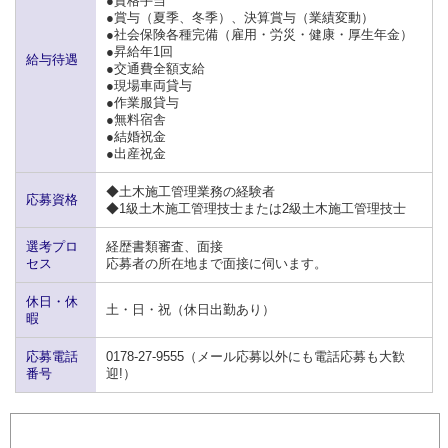
●資格手当
●賞与（夏季、冬季）、決算賞与（業績変動）
●社会保険各種完備（雇用・労災・健康・厚生年金）
●昇給年1回
給与待遇
●交通費全額支給
●現場車両貸与
●作業服貸与
●無料宿舎
●結婚祝金
●出産祝金
◆土木施工管理業務の経験者
応募資格
◆1級土木施工管理技士または2級土木施工管理技士
選考プロ
経歴書類審査、面接
セス
応募者の所在地まで面接に伺います。
休日・休
土・日・祝（休日出勤あり）
暇
応募電話
0178-27-9555（メール応募以外にも電話応募も大歓
番号
迎!）