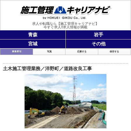
施工管理
求人や転職なら【施工管理キャリアナビ】
今すぐ求人!!求人情報が満載
青森
岩手
宮城
その他
募集要項
写真
応募する
保存する
土木施工管理業務／洋野町／道路改良工事