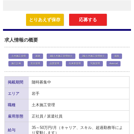
とりあえず保存
応募する
求人情報の概要
土木施工管理
派遣
1級土木施工管理技士
2級土木施工管理技士
道路
施工計画
安全管理
品質管理
出来形管理
写真管理
Autocad
掲載期間
随時募集中
エリア
岩手
職種
土木施工管理
雇用形態
正社員 / 派遣社員
35～50万円/月（キャリア、スキル、超過勤務等によ
給与
り変動します）