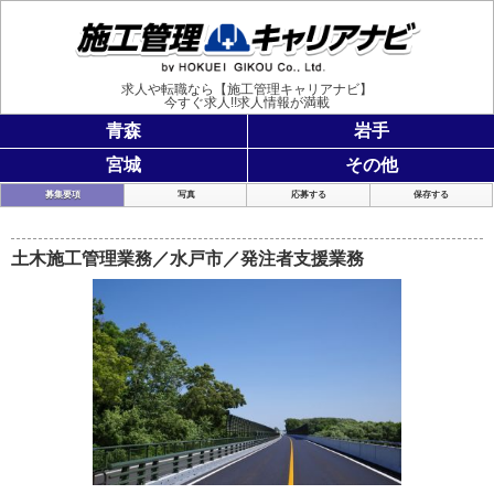
施工管理
求人や転職なら【施工管理キャリアナビ】
今すぐ求人!!求人情報が満載
青森
岩手
宮城
その他
募集要項
写真
応募する
保存する
土木施工管理業務／水戸市／発注者支援業務