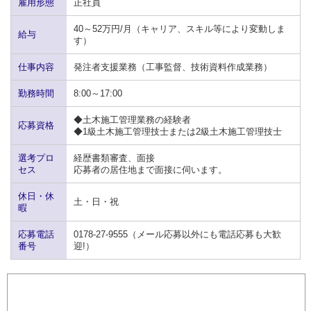
雇用形態
正社員
40～52万円/月（キャリア、スキル等により変動しま
給与
す）
仕事内容
発注者支援業務（工事監督、技術資料作成業務）
勤務時間
8:00～17:00
◆土木施工管理業務の経験者
応募資格
◆1級土木施工管理技士または2級土木施工管理技士
選考プロ
経歴書類審査、面接
セス
応募者の居住地まで面接に伺います。
休日・休
土・日・祝
暇
応募電話
0178-27-9555（メール応募以外にも電話応募も大歓
番号
迎!）