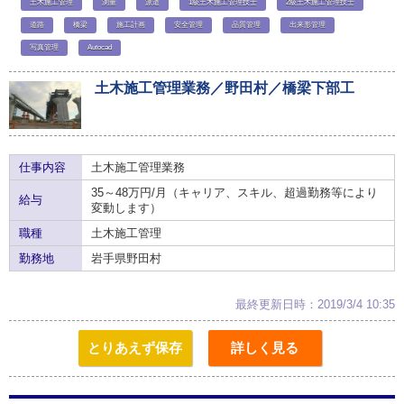
土木施工管理
測量
派遣
1級土木施工管理技士
2級土木施工管理技士
道路
橋梁
施工計画
安全管理
品質管理
出来形管理
写真管理
Autocad
土木施工管理業務／野田村／橋梁下部工
仕事内容
土木施工管理業務
35～48万円/月（キャリア、スキル、超過勤務等により
給与
変動します）
職種
土木施工管理
勤務地
岩手県野田村
最終更新日時：2019/3/4 10:35
とりあえず保存
詳しく見る