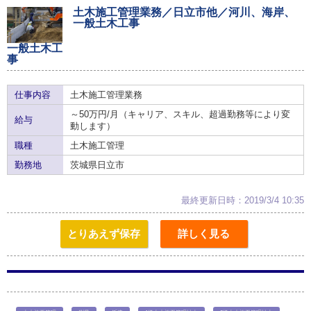
土木施工管理業務／日立市他／河川、海岸、
一般土木工事
一般土木工
事
仕事内容
土木施工管理業務
～50万円/月（キャリア、スキル、超過勤務等により変
給与
動します）
職種
土木施工管理
勤務地
茨城県日立市
最終更新日時：2019/3/4 10:35
とりあえず保存
詳しく見る