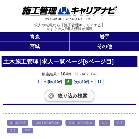
施工管理
求人や転職なら【施工管理キャリアナビ】
今すぐ求人!!求人情報が満載
青森
岩手
宮城
その他
土木施工管理 |求人一覧ページ[6ページ目]
104
検索結果：
件
[ 51 - 60 / 104 ]
1
< 前の10件
6
次の10件 >
11
絞り込み検索
土木施工管理
1級土木施工管理技士
2級土木施工管理技士
道路
河川
港湾
海岸