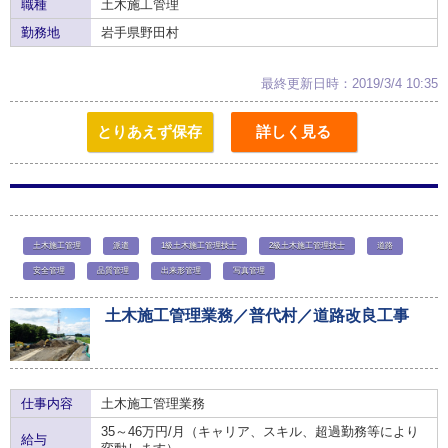
職種
土木施工管理
勤務地
岩手県野田村
最終更新日時：2019/3/4 10:35
とりあえず保存
詳しく見る
土木施工管理
派遣
1級土木施工管理技士
2級土木施工管理技士
道路
安全管理
品質管理
出来形管理
写真管理
土木施工管理業務／普代村／道路改良工事
仕事内容
土木施工管理業務
35～46万円/月（キャリア、スキル、超過勤務等により
給与