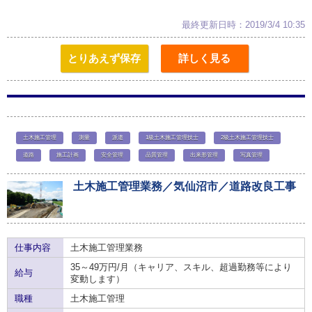
最終更新日時：2019/3/4 10:35
とりあえず保存
詳しく見る
土木施工管理
測量
派遣
1級土木施工管理技士
2級土木施工管理技士
道路
施工計画
安全管理
品質管理
出来形管理
写真管理
土木施工管理業務／気仙沼市／道路改良工事
仕事内容
土木施工管理業務
35～49万円/月（キャリア、スキル、超過勤務等により
給与
変動します）
職種
土木施工管理