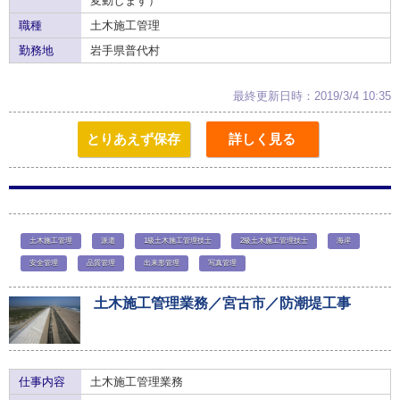
変動します）
職種
土木施工管理
勤務地
岩手県普代村
最終更新日時：2019/3/4 10:35
とりあえず保存
詳しく見る
土木施工管理
派遣
1級土木施工管理技士
2級土木施工管理技士
海岸
安全管理
品質管理
出来形管理
写真管理
土木施工管理業務／宮古市／防潮堤工事
仕事内容
土木施工管理業務