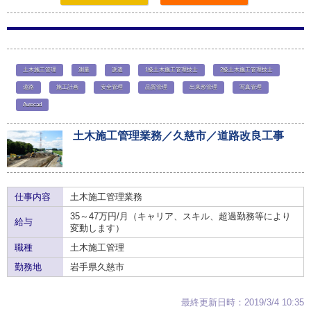
土木施工管理
測量
派遣
1級土木施工管理技士
2級土木施工管理技士
道路
施工計画
安全管理
品質管理
出来形管理
写真管理
Autocad
土木施工管理業務／久慈市／道路改良工事
仕事内容
土木施工管理業務
35～47万円/月（キャリア、スキル、超過勤務等により
給与
変動します）
職種
土木施工管理
勤務地
岩手県久慈市
最終更新日時：2019/3/4 10:35