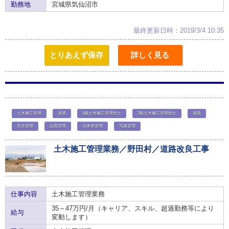
勤務地
宮城県気仙沼市
最終更新日時：2019/3/4 10:35
とりあえず保存
詳しく見る
土木施工管理
派遣
1級土木施工管理技士
2級土木施工管理技士
道路
安全管理
品質管理
出来形管理
写真管理
土木施工管理業務／野田村／道路改良工事
仕事内容
土木施工管理業務
35～47万円/月（キャリア、スキル、超過勤務等により
給与
変動します）