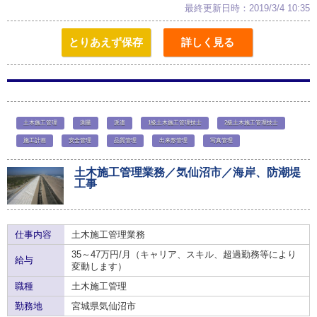
最終更新日時：2019/3/4 10:35
とりあえず保存
詳しく見る
土木施工管理
測量
派遣
1級土木施工管理技士
2級土木施工管理技士
施工計画
安全管理
品質管理
出来形管理
写真管理
土木施工管理業務／気仙沼市／海岸、防潮堤
工事
仕事内容
土木施工管理業務
35～47万円/月（キャリア、スキル、超過勤務等により
給与
変動します）
職種
土木施工管理
勤務地
宮城県気仙沼市