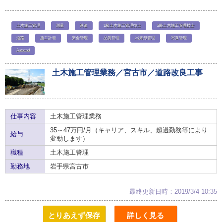
土木施工管理
測量
派遣
1級土木施工管理技士
2級土木施工管理技士
道路
施工計画
安全管理
品質管理
出来形管理
写真管理
Autocad
土木施工管理業務／宮古市／道路改良工事
仕事内容
土木施工管理業務
35～47万円/月（キャリア、スキル、超過勤務等により
給与
変動します）
職種
土木施工管理
勤務地
岩手県宮古市
最終更新日時：2019/3/4 10:35
とりあえず保存
詳しく見る