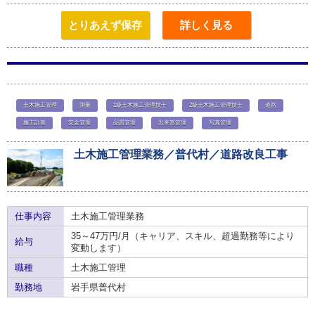
とりあえず保存
詳しく見る
土木施工管理
測量
1級土木施工管理技士
2級土木施工管理技士
道路
施工計画
安全管理
品質管理
出来形管理
写真管理
土木施工管理業務／普代村／道路改良工事
仕事内容
土木施工管理業務
35～47万円/月（キャリア、スキル、超過勤務等により
給与
変動します）
職種
土木施工管理
勤務地
岩手県普代村