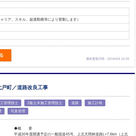
（キャリア、スキル、超過勤務等により変動します）
る
最終更新日時：2019/3/4 10:35
七戸町／道路改良工事
施工管理技士
2級土木施工管理技士
道路
施工計画
理
写真管理
◆概 要
平成30年度開通予定の一般国道45号、上北天間林道路L=7.8km（上北