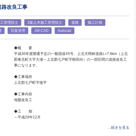
道路改良工事
施工管理技士
2級土木施工管理技士
道路
施工計画
理
写真管理
JW-CAD
Autocad
◆概 要
平成30年度開通予定の一般国道45号、上北天間林道路L=7.8km（上北
郡東北町大字大浦～上北郡七戸町字附田向）の一部区間の道路改良工
事になります。
◆工事場所
上北郡七戸町字後平
◆工事内容
地盤改良工
◆工 期
～平成29年12月
…続きを見る