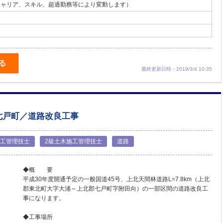
（キャリア、スキル、超過勤務等により変動します）
る
最終更新日時：2019/3/4 10:35
七戸町／道路改良工事
施工管理技士
2級土木施工管理技士
道路
◆概 要
平成30年度開通予定の一般国道45号、上北天間林道路L=7.8km（上北
郡東北町大字大浦～上北郡七戸町字附田向）の一部区間の道路改良工
事になります。
◆工事場所