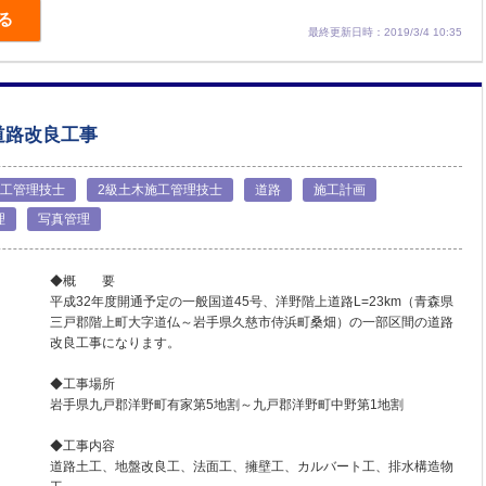
る
最終更新日時：2019/3/4 10:35
道路改良工事
施工管理技士
2級土木施工管理技士
道路
施工計画
理
写真管理
◆概 要
平成32年度開通予定の一般国道45号、洋野階上道路L=23km（青森県
三戸郡階上町大字道仏～岩手県久慈市侍浜町桑畑）の一部区間の道路
改良工事になります。
◆工事場所
岩手県九戸郡洋野町有家第5地割～九戸郡洋野町中野第1地割
◆工事内容
道路土工、地盤改良工、法面工、擁壁工、カルバート工、排水構造物