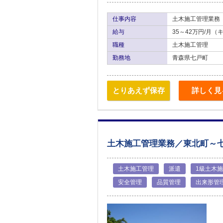
仕事内容
土木施工管理業務
給与
35～42万円/月
職種
土木施工管理
勤務地
青森県七戸町
とりあえず保存
詳しく見
土木施工管理業務／東北町～
土木施工管理
派遣
1級土木
安全管理
品質管理
出来形管