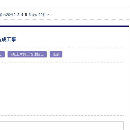
 前の20件
2
3
4
5
6
次の20件 >
造成工事
士
2級土木施工管理技士
造成