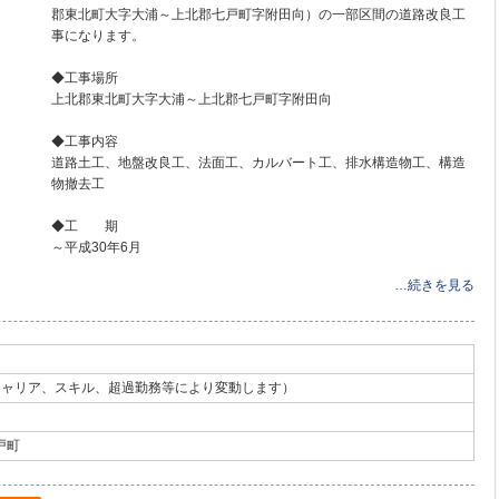
郡東北町大字大浦～上北郡七戸町字附田向）の一部区間の道路改良工
事になります。
◆工事場所
上北郡東北町大字大浦～上北郡七戸町字附田向
◆工事内容
道路土工、地盤改良工、法面工、カルバート工、排水構造物工、構造
物撤去工
◆工 期
～平成30年6月
…続きを見る
（キャリア、スキル、超過勤務等により変動します）
戸町