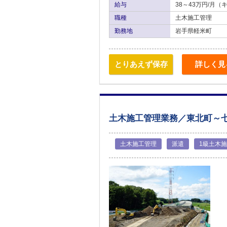
給与
38～43万円/月
職種
土木施工管理
勤務地
岩手県軽米町
とりあえず保存
詳しく見
土木施工管理業務／東北町～
土木施工管理
派遣
1級土木