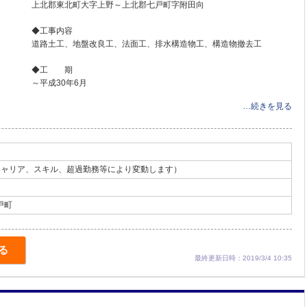
上北郡東北町大字上野～上北郡七戸町字附田向
◆工事内容
道路土工、地盤改良工、法面工、排水構造物工、構造物撤去工
◆工 期
～平成30年6月
…続きを見る
（キャリア、スキル、超過勤務等により変動します）
戸町
る
最終更新日時：2019/3/4 10:35