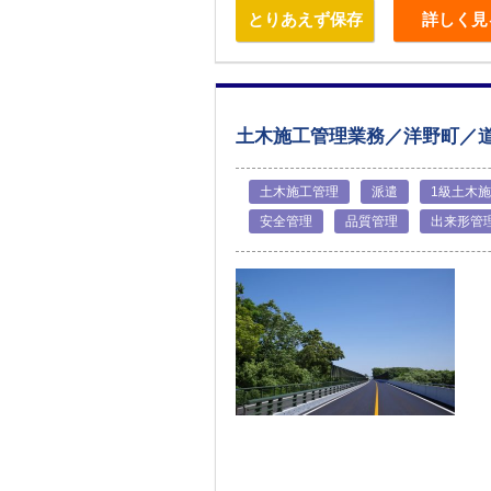
とりあえず保存
詳しく見
土木施工管理業務／洋野町／
土木施工管理
派遣
1級土木
安全管理
品質管理
出来形管