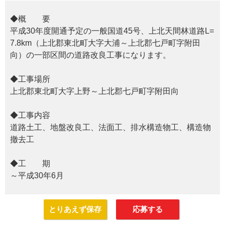
◆概 要
平成30年度開通予定の一般国道45号、上北天間林道路L=
7.8km（上北郡東北町大字大浦～上北郡七戸町字附田
向）の一部区間の道路改良工事になります。
◆工事場所
上北郡東北町大字上野～上北郡七戸町字附田向
◆工事内容
道路土工、地盤改良工、法面工、排水構造物工、構造物
撤去工
◆工 期
～平成30年6月
とりあえず保存
応募する