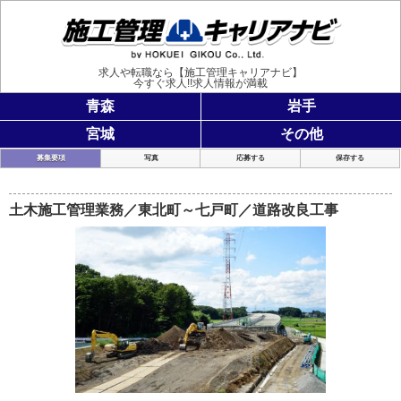
施工管理
求人や転職なら【施工管理キャリアナビ】
今すぐ求人!!求人情報が満載
青森
岩手
宮城
その他
募集要項
写真
応募する
保存する
土木施工管理業務／東北町～七戸町／道路改良工事