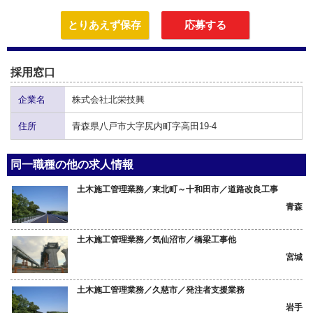
とりあえず保存
応募する
採用窓口
企業名
株式会社北栄技興
住所
青森県八戸市大字尻内町字高田19-4
同一職種の他の求人情報
土木施工管理業務／東北町～十和田市／道路改良工事
青森
土木施工管理業務／気仙沼市／橋梁工事他
宮城
土木施工管理業務／久慈市／発注者支援業務
岩手