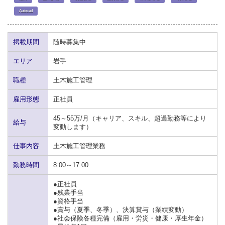
Autocad
掲載期間
随時募集中
エリア
岩手
職種
土木施工管理
雇用形態
正社員
45～55万/月（キャリア、スキル、超過勤務等により
給与
変動します）
仕事内容
土木施工管理業務
勤務時間
8:00～17:00
●正社員
●残業手当
●資格手当
●賞与（夏季、冬季）、決算賞与（業績変動）
●社会保険各種完備（雇用・労災・健康・厚生年金）