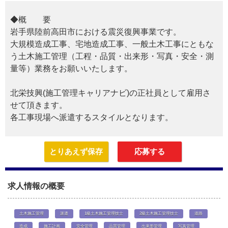
◆概 要
岩手県陸前高田市における震災復興事業です。
大規模造成工事、宅地造成工事、一般土木工事にともな
う土木施工管理（工程・品質・出来形・写真・安全・測
量等）業務をお願いいたします。
北栄技興(施工管理キャリアナビ)の正社員として雇用さ
せて頂きます。
各工事現場へ派遣するスタイルとなります。
とりあえず保存
応募する
求人情報の概要
土木施工管理
派遣
1級土木施工管理技士
2級土木施工管理技士
道路
造成
施工計画
安全管理
品質管理
出来形管理
写真管理