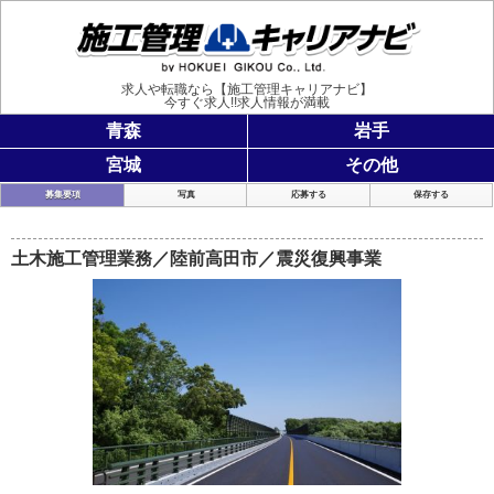
施工管理
求人や転職なら【施工管理キャリアナビ】
今すぐ求人!!求人情報が満載
青森
岩手
宮城
その他
募集要項
写真
応募する
保存する
土木施工管理業務／陸前高田市／震災復興事業