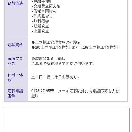
●昇給年1回
給与待遇
●交通費全額支給
●現場車両貸与
●作業服貸与
●無料宿舎
●結婚祝金
●出産祝金
◆土木施工管理業務の経験者
応募資格
◆1級土木施工管理技士または2級土木施工管理技士
選考プロ
経歴書類審査、面接
セス
応募者の所在地まで面接に伺います。
休日・休
土・日・祝（休日出勤あり）
暇
応募電話
0178-27-9555（メール応募以外にも電話応募も大歓
番号
迎!）