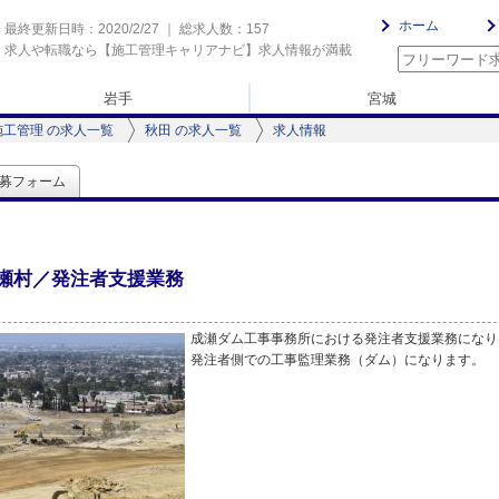
ホーム
最終更新日時：2020/2/27 ｜ 総求人数：157
求人や転職なら【施工管理キャリアナビ】求人情報が満載
岩手
宮城
施工管理 の求人一覧
秋田 の求人一覧
求人情報
募フォーム
瀬村／発注者支援業務
成瀬ダム工事事務所における発注者支援業務になり
発注者側での工事監理業務（ダム）になります。