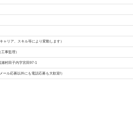
月（キャリア、スキル等により変動します）
（工事監理）
瀬村田子内字宮田97-1
555（メール応募以外にも電話応募も大歓迎!）