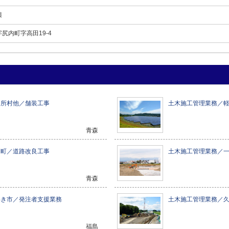
興
尻内町字高田19-4
ヶ所村他／舗装工事
土木施工管理業務／
青森
戸町／道路改良工事
土木施工管理業務／
青森
わき市／発注者支援業務
土木施工管理業務／
福島