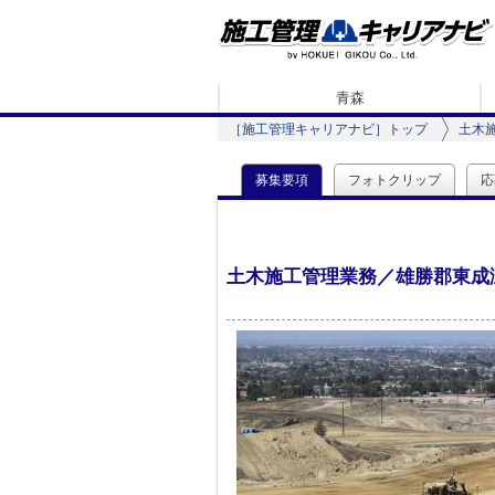
青森
［施工管理キャリアナビ］トップ
土木
募集要項
フォトクリップ
応
土木施工管理業務／雄勝郡東成