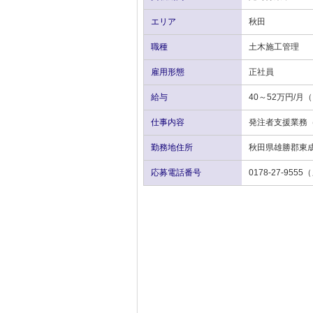
エリア
秋田
職種
土木施工管理
雇用形態
正社員
給与
40～52万円/
仕事内容
発注者支援業務
勤務地住所
秋田県雄勝郡東成
応募電話番号
0178-27-9