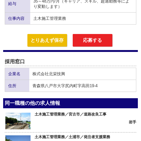
35～48万円/月（キャリア、スキル、超過勤務等によ
給与
り変動します）
仕事内容
土木施工管理業務
とりあえず保存
応募する
採用窓口
企業名
株式会社北栄技興
住所
青森県八戸市大字尻内町字高田19-4
同一職種の他の求人情報
土木施工管理業務／宮古市／道路改良工事
岩手
土木施工管理業務／土浦市／発注者支援業務