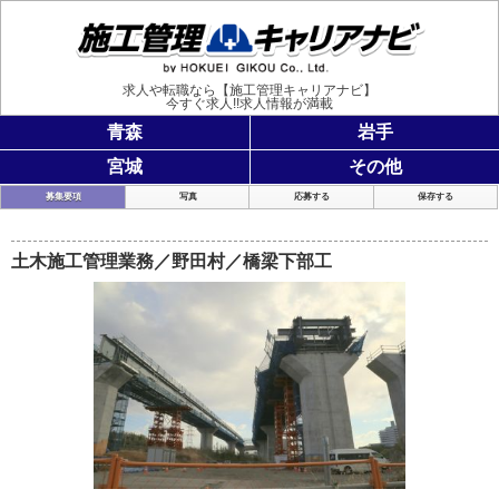
施工管理
求人や転職なら【施工管理キャリアナビ】
今すぐ求人!!求人情報が満載
青森
岩手
宮城
その他
募集要項
写真
応募する
保存する
土木施工管理業務／野田村／橋梁下部工