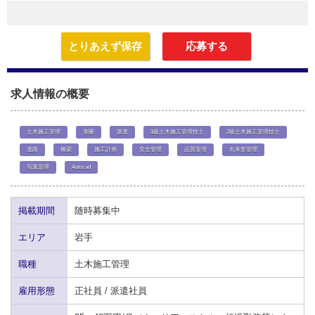
とりあえず保存
応募する
求人情報の概要
土木施工管理
測量
派遣
1級土木施工管理技士
2級土木施工管理技士
道路
橋梁
施工計画
安全管理
品質管理
出来形管理
写真管理
Autocad
掲載期間
随時募集中
エリア
岩手
職種
土木施工管理
雇用形態
正社員 / 派遣社員