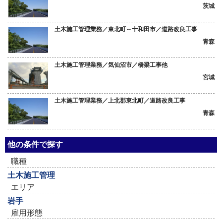
茨城
土木施工管理業務／東北町～十和田市／道路改良工事
青森
土木施工管理業務／気仙沼市／橋梁工事他
宮城
土木施工管理業務／上北郡東北町／道路改良工事
青森
他の条件で探す
職種
土木施工管理
エリア
岩手
雇用形態