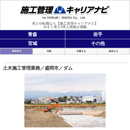
施工管理
求人や転職なら【施工管理キャリアナビ】
今すぐ求人!!求人情報が満載
青森
岩手
宮城
その他
募集要項
写真
応募する
保存する
土木施工管理業務／盛岡市／ダム