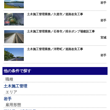
岩手
土木施工管理業務／久慈市／道路改良工事
岩手
土木施工管理業務／石巻市／排水ポンプ場建設工事
宮城
土木施工管理業務／洋野町／道路改良工事
岩手
他の条件で探す
職種
土木施工管理
エリア
岩手
雇用形態