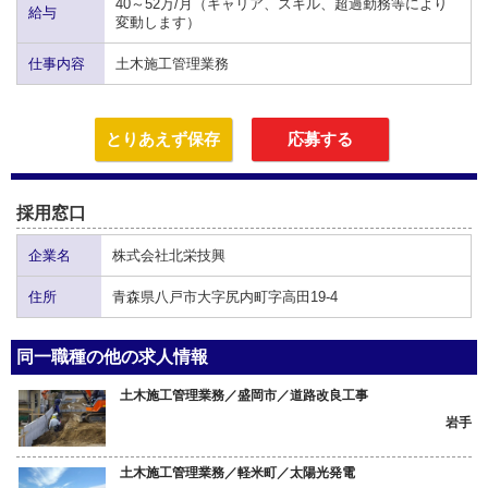
40～52万/月（キャリア、スキル、超過勤務等により
給与
変動します）
仕事内容
土木施工管理業務
とりあえず保存
応募する
採用窓口
企業名
株式会社北栄技興
住所
青森県八戸市大字尻内町字高田19-4
同一職種の他の求人情報
土木施工管理業務／盛岡市／道路改良工事
岩手
土木施工管理業務／軽米町／太陽光発電