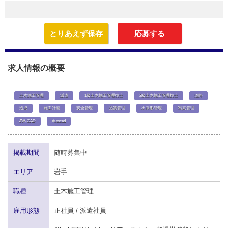
とりあえず保存
応募する
求人情報の概要
土木施工管理
派遣
1級土木施工管理技士
2級土木施工管理技士
道路
造成
施工計画
安全管理
品質管理
出来形管理
写真管理
JW-CAD
Autocad
掲載期間
随時募集中
エリア
岩手
職種
土木施工管理
雇用形態
正社員 / 派遣社員