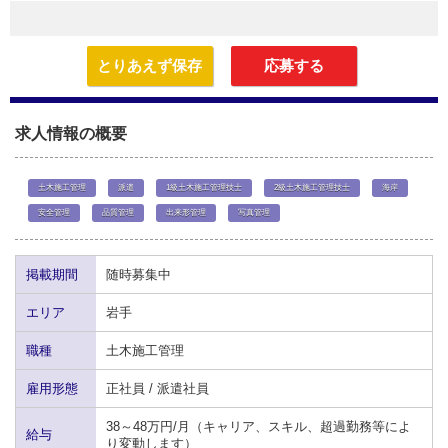
とりあえず保存
応募する
求人情報の概要
土木施工管理
派遣
1級土木施工管理技士
2級土木施工管理技士
海岸
安全管理
品質管理
出来形管理
写真管理
掲載期間
随時募集中
エリア
岩手
職種
土木施工管理
雇用形態
正社員 / 派遣社員
38～48万円/月（キャリア、スキル、超過勤務等によ
給与
り変動します）