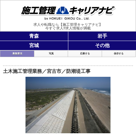
施工管理
求人や転職なら【施工管理キャリアナビ】
今すぐ求人!!求人情報が満載
青森
岩手
宮城
その他
募集要項
写真
応募する
保存する
土木施工管理業務／宮古市／防潮堤工事