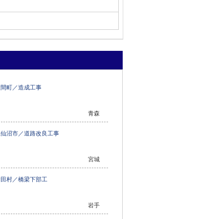
大間町／造成工事
青森
気仙沼市／道路改良工事
宮城
野田村／橋梁下部工
岩手