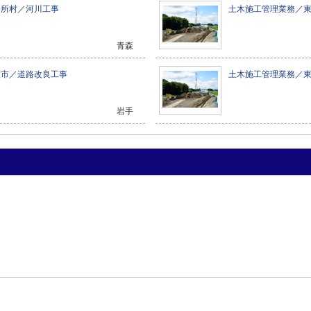
ヶ所村／河川工事
土木施工管理業務／
青森
古市／道路改良工事
土木施工管理業務／
岩手