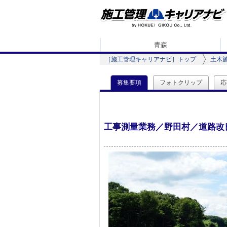
青森
［施工管理キャリアナビ］トップ
土木
募集要項
フォトクリップ
応
工事測量業務／野田村／道路改