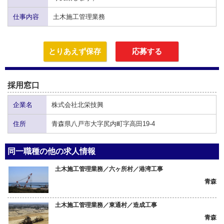
仕事内容
土木施工管理業務
とりあえず保存
応募する
採用窓口
企業名
株式会社北栄技興
住所
青森県八戸市大字尻内町字高田19-4
同一職種の他の求人情報
土木施工管理業務／六ヶ所村／港湾工事
青森
土木施工管理業務／東通村／造成工事
青森