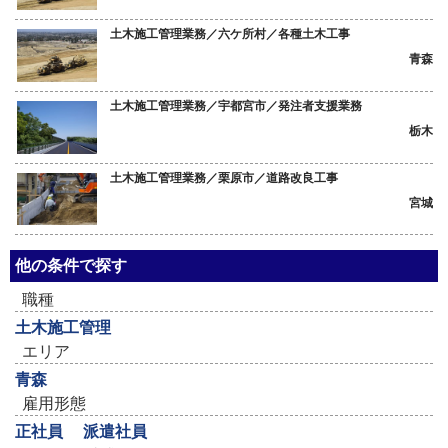
土木施工管理業務／六ケ所村／各種土木工事
青森
土木施工管理業務／宇都宮市／発注者支援業務
栃木
土木施工管理業務／栗原市／道路改良工事
宮城
他の条件で探す
職種
土木施工管理
エリア
青森
雇用形態
正社員
派遣社員