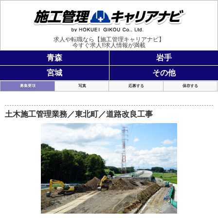
施工管理
求人や転職なら【施工管理キャリアナビ】
今すぐ求人!!求人情報が満載
青森
岩手
宮城
その他
募集要項
写真
応募する
保存する
土木施工管理業務／東北町／道路改良工事