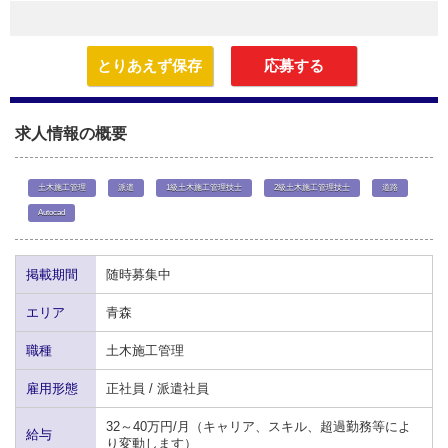
とりあえず保存
応募する
求人情報の概要
土木施工管理
派遣
1級土木施工管理技士
2級土木施工管理技士
道路
Autocad
掲載期間
随時募集中
エリア
青森
職種
土木施工管理
雇用形態
正社員 / 派遣社員
32～40万円/月（キャリア、スキル、超過勤務等によ
給与
り変動します）