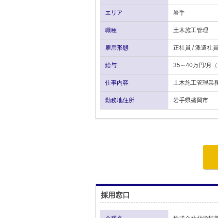
エリア
岩手
職種
土木施工管理
雇用形態
正社員 / 派遣社
給与
35～40万円/
仕事内容
土木施工管理業
勤務地住所
岩手県盛岡市
採用窓口