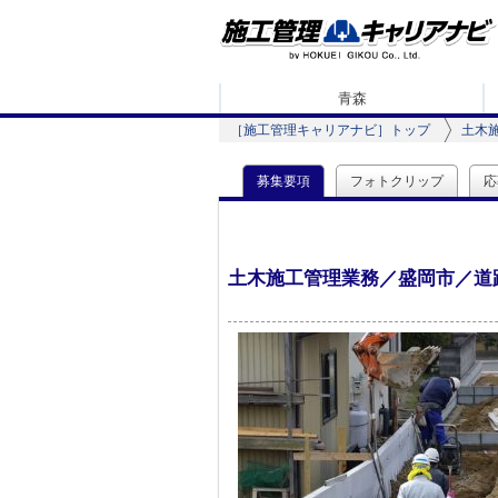
青森
［施工管理キャリアナビ］トップ
土木
募集要項
フォトクリップ
応
土木施工管理業務／盛岡市／道