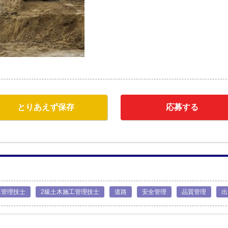
とりあえず保存
応募する
工管理技士
2級土木施工管理技士
道路
安全管理
品質管理
出