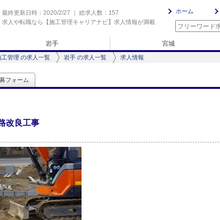
ホーム
最終更新日時：2020/2/27 ｜ 総求人数：157
求人や転職なら【施工管理キャリアナビ】求人情報が満載
岩手
宮城
施工管理 の求人一覧
岩手 の求人一覧
求人情報
募フォーム
路改良工事