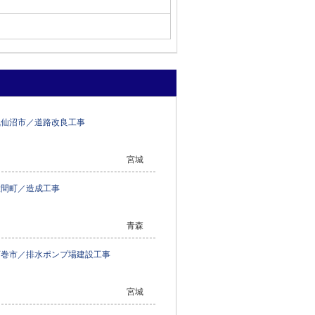
気仙沼市／道路改良工事
宮城
大間町／造成工事
青森
石巻市／排水ポンプ場建設工事
宮城