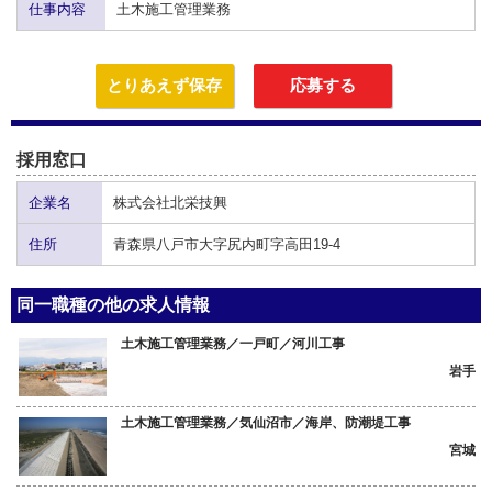
仕事内容
土木施工管理業務
とりあえず保存
応募する
採用窓口
企業名
株式会社北栄技興
住所
青森県八戸市大字尻内町字高田19-4
同一職種の他の求人情報
土木施工管理業務／一戸町／河川工事
岩手
土木施工管理業務／気仙沼市／海岸、防潮堤工事
宮城