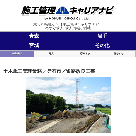
施工管理
求人や転職なら【施工管理キャリアナビ】
今すぐ求人!!求人情報が満載
青森
岩手
宮城
その他
募集要項
写真
応募する
保存する
土木施工管理業務／釜石市／道路改良工事