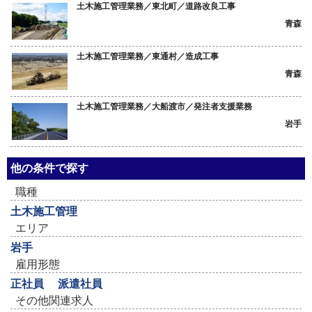
土木施工管理業務／東北町／道路改良工事
青森
土木施工管理業務／東通村／造成工事
青森
土木施工管理業務／大船渡市／発注者支援業務
岩手
他の条件で探す
職種
土木施工管理
エリア
岩手
雇用形態
正社員
派遣社員
その他関連求人