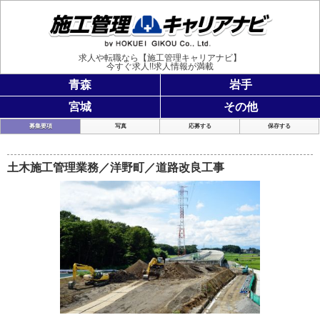
施工管理
求人や転職なら【施工管理キャリアナビ】
今すぐ求人!!求人情報が満載
青森
岩手
宮城
その他
募集要項
写真
応募する
保存する
土木施工管理業務／洋野町／道路改良工事