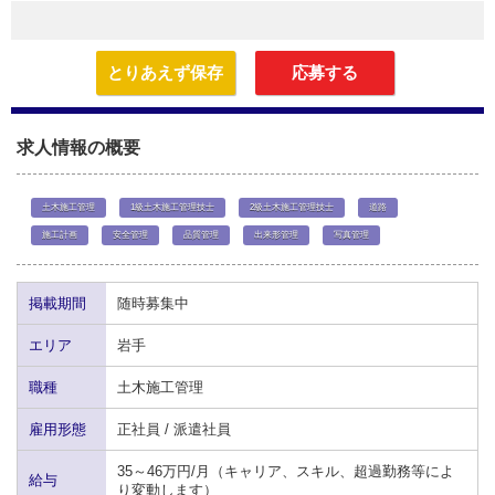
とりあえず保存
応募する
求人情報の概要
土木施工管理
1級土木施工管理技士
2級土木施工管理技士
道路
施工計画
安全管理
品質管理
出来形管理
写真管理
掲載期間
随時募集中
エリア
岩手
職種
土木施工管理
雇用形態
正社員 / 派遣社員
35～46万円/月（キャリア、スキル、超過勤務等によ
給与
り変動します）