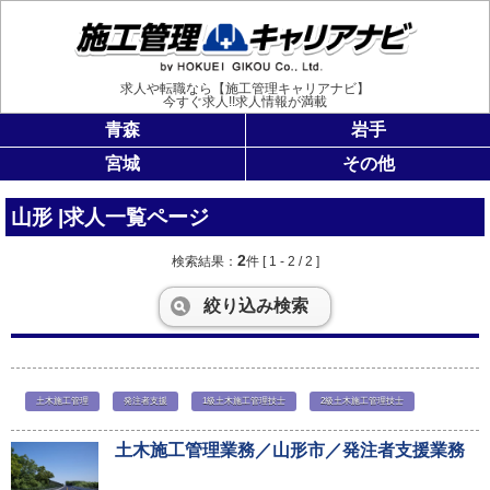
施工管理
求人や転職なら【施工管理キャリアナビ】
今すぐ求人!!求人情報が満載
青森
岩手
宮城
その他
山形 |求人一覧ページ
2
検索結果：
件
[ 1 - 2 / 2 ]
絞り込み検索
土木施工管理
発注者支援
1級土木施工管理技士
2級土木施工管理技士
土木施工管理業務／山形市／発注者支援業務