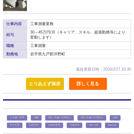
仕事内容
工事測量業務
30～45万円/月（キャリア、スキル、超過勤務等により
給与
変動します）
職種
工事測量
勤務地
岩手県九戸郡洋野町
最終更新日時：2020/2/27 10:30
とりあえず保存
詳しく見る
土木施工管理
測量
1級土木施工管理技士
2級土木施工管理技士
道路
安全管理
品質管理
出来形管理
写真管理
JW-CAD
Autocad