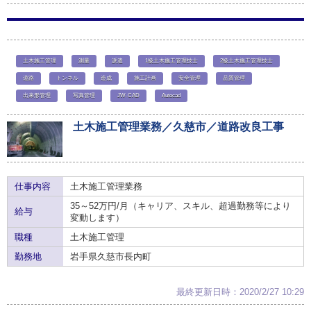
土木施工管理
測量
派遣
1級土木施工管理技士
2級土木施工管理技士
道路
トンネル
造成
施工計画
安全管理
品質管理
出来形管理
写真管理
JW-CAD
Autocad
土木施工管理業務／久慈市／道路改良工事
仕事内容
土木施工管理業務
35～52万円/月（キャリア、スキル、超過勤務等により
給与
変動します）
職種
土木施工管理
勤務地
岩手県久慈市長内町
最終更新日時：2020/2/27 10:29