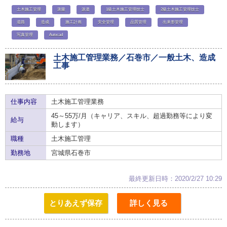
土木施工管理
測量
派遣
1級土木施工管理技士
2級土木施工管理技士
道路
造成
施工計画
安全管理
品質管理
出来形管理
写真管理
Autocad
土木施工管理業務／石巻市／一般土木、造成
工事
仕事内容
土木施工管理業務
45～55万/月（キャリア、スキル、超過勤務等により変
給与
動します）
職種
土木施工管理
勤務地
宮城県石巻市
最終更新日時：2020/2/27 10:29
とりあえず保存
詳しく見る