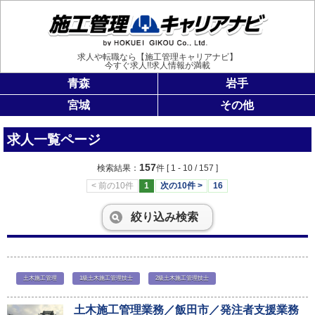
施工管理
求人や転職なら【施工管理キャリアナビ】
今すぐ求人!!求人情報が満載
青森
岩手
宮城
その他
求人一覧ページ
157
検索結果：
件
[ 1 - 10 / 157 ]
< 前の10件
1
次の10件 >
16
絞り込み検索
土木施工管理
1級土木施工管理技士
2級土木施工管理技士
土木施工管理業務／飯田市／発注者支援業務