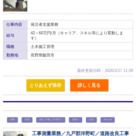
仕事内容
発注者支援業務
42～60万円/月（キャリア、スキル等により変動しま
給与
す）
職種
土木施工管理
勤務地
長野県飯田市
最終更新日時：2020/2/27 11:09
とりあえず保存
詳しく見る
測量
派遣
1級土木施工管理技士
測量士
道路
Autocad
工事測量業務／九戸郡洋野町／道路改良工事