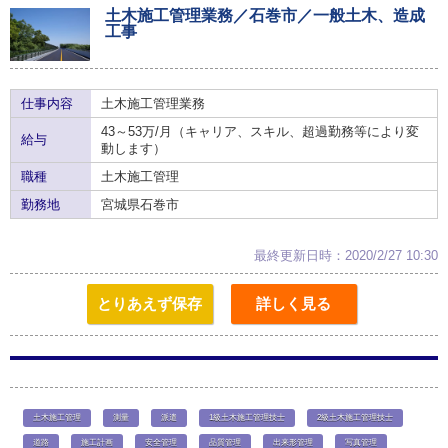
土木施工管理業務／石巻市／一般土木、造成
工事
仕事内容
土木施工管理業務
43～53万/月（キャリア、スキル、超過勤務等により変
給与
動します）
職種
土木施工管理
勤務地
宮城県石巻市
最終更新日時：2020/2/27 10:30
とりあえず保存
詳しく見る
土木施工管理
測量
派遣
1級土木施工管理技士
2級土木施工管理技士
道路
施工計画
安全管理
品質管理
出来形管理
写真管理