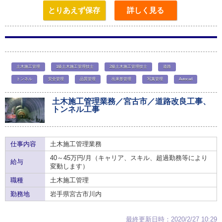
とりあえず保存
詳しく見る
土木施工管理
1級土木施工管理技士
2級土木施工管理技士
道路
トンネル
安全管理
品質管理
出来形管理
写真管理
Autocad
土木施工管理業務／宮古市／道路改良工事、
トンネル工事
仕事内容
土木施工管理業務
40～45万円/月（キャリア、スキル、超過勤務等により
給与
変動します）
職種
土木施工管理
勤務地
岩手県宮古市川内
最終更新日時：2020/2/27 10:29