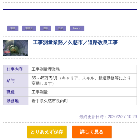
測量
測量士
道路
造成
Autocad
工事測量業務／久慈市／道路改良工事
仕事内容
工事測量理業務
35～45万円/月（キャリア、スキル、超過勤務等により
給与
変動します）
職種
工事測量
勤務地
岩手県久慈市長内町
最終更新日時：2020/2/27 10:29
とりあえず保存
詳しく見る