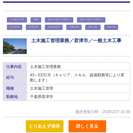
土木施工管理
測量
1級土木施工管理技士
2級土木施工管理技士
安全管理
品質管理
出来形管理
写真管理
JW-CAD
Autocad
土木施工管理業務／君津市／一般土木工事
仕事内容
土木施工管理業務
43～53万/月（キャリア、スキル、超過勤務等により変
給与
動します）
職種
土木施工管理
勤務地
千葉県君津市
最終更新日時：2020/2/27 10:29
とりあえず保存
詳しく見る